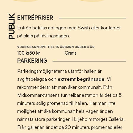
PUBLIK
ENTRÉPRISER
Entrén betalas antingen med Swish eller kontanter
på plats på tävlingsdagen.
VUXNA
BARN UPP TILL 15 ÅR
BARN UNDER 4 ÅR
100 kr
50 kr
Gratis
PARKERING
Parkeringsmöjligheterna utanför hallen är
avgiftsbelagda och
extremt begränsade
. Vi
rekommenderar att man åker kommunalt. Från
Midsommarkransens tunnelbanestation är det ca 5
minuters solig promenad till hallen. Har man inte
möjlighet att åka kommunalt hela vägen är den
närmsta stora parkeringen i Liljeholmstorget Galleria.
Från gallerian är det ca 20 minuters promenad eller