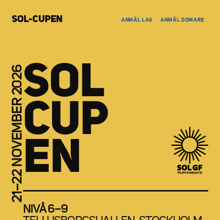
SOL-CUPEN
ANMÄL LAG
ANMÄL DOMARE
SOL
21–22 NOVEMBER 2026
CUP
EN
NIVÅ 6–9